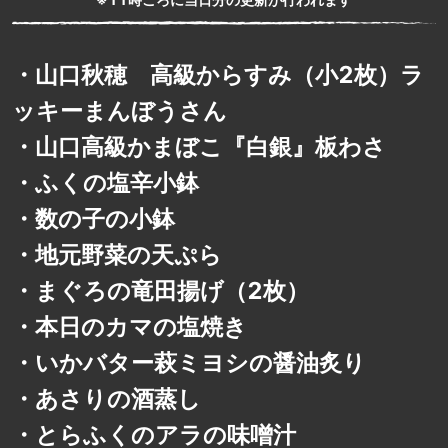
・
山口秋穂 高級からすみ（小2枚）ラ
ッキーまんぼうさん
・
山口高級かまぼこ『白銀』板わさ
・
ふくの塩辛小鉢
・
数の子の小鉢
・
地元野菜の天ぷら
・
まぐろの竜田揚げ（2枚）
・
本日のカマの塩焼き
・
いかバター萩ミヨシの醤油炙り
・
あさりの酒蒸し
・
とらふくのアラの味噌汁