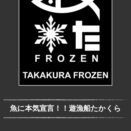
魚に本気宣言！！遊漁船たかくら