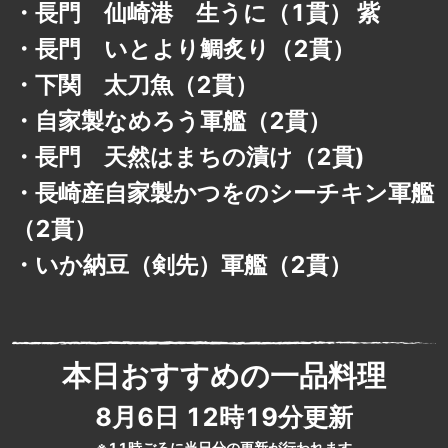
・
長門 仙崎港 生うに（1貫） 紫
・
長門 いとより鯛炙り（2貫）
・
下関 太刀魚（2貫）
・
自家製なめろう軍艦（2貫）
・
長門 天然はまちの漬け（2貫)
・
長崎産自家製かつをのシーチキン軍艦
（2貫）
・
いか納豆（剣先）軍艦（2貫）
本日おすすめの一品料理
8月6日 12時19分
更新
※11時ごろに当日分の更新が行われます