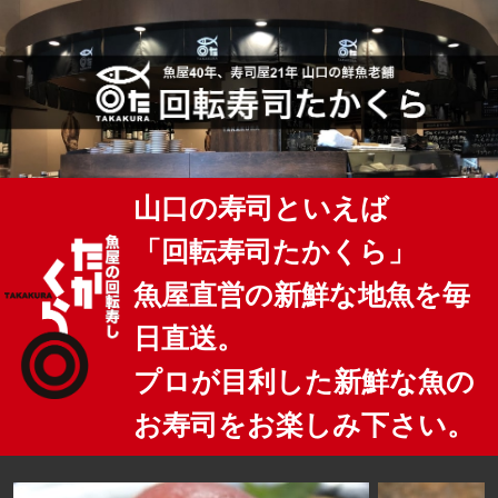
山口の寿司といえば
「回転寿司たかくら」
魚屋直営の新鮮な地魚を毎
日直送。
プロが目利した新鮮な魚の
お寿司をお楽しみ下さい。