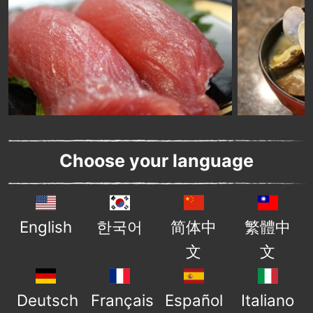
Choose your language
English
한국어
简体中
繁體中
文
文
Deutsch
Français
Español
Italiano